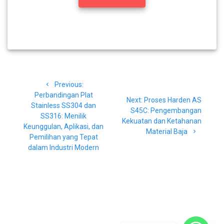
Navigasi
Previous
Previous:
pos
post:
Perbandingan Plat
Next
Next:
Proses Harden AS
Stainless SS304 dan
post:
S45C: Pengembangan
SS316: Menilik
Kekuatan dan Ketahanan
Keunggulan, Aplikasi, dan
Material Baja
Pemilihan yang Tepat
dalam Industri Modern