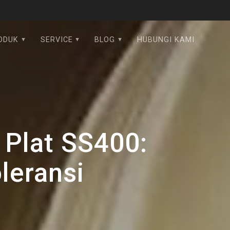
ODUK
SERVICE
BLOG
HUBUNGI KAMI
 Plat SS400:
leransi