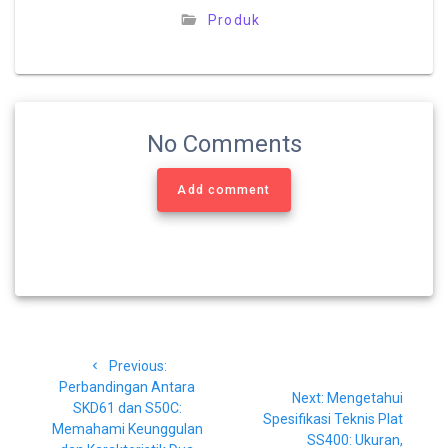
Produk
No Comments
Add comment
Navigasi
Previous
Previous:
pos
post:
Perbandingan Antara
Next
Next:
Mengetahui
SKD61 dan S50C:
post:
Spesifikasi Teknis Plat
Memahami Keunggulan
SS400: Ukuran,