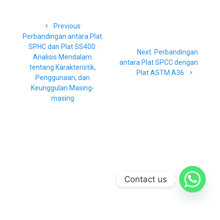
Navigasi
Previous
Previous:
pos
post:
Perbandingan antara Plat
SPHC dan Plat SS400:
Next
Next:
Perbandingan
Analisis Mendalam
post:
antara Plat SPCC dengan
tentang Karakteristik,
Plat ASTM A36
Penggunaan, dan
Keunggulan Masing-
masing
Contact us