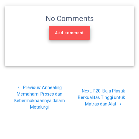
No Comments
Add comment
Navigasi
Previous
Previous:
Annealing:
pos
Next
Next:
P20: Baja Plastik
post:
Memahami Proses dan
post:
Berkualitas Tinggi untuk
Kebermaknaannya dalam
Matras dan Alat
Metalurgi