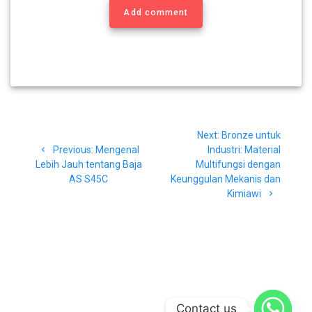
Add comment
Navigasi
Next
Next:
Bronze untuk
pos
Previous
post:
Previous:
Mengenal
Industri: Material
post:
Lebih Jauh tentang Baja
Multifungsi dengan
AS S45C
Keunggulan Mekanis dan
Kimiawi
Contact us