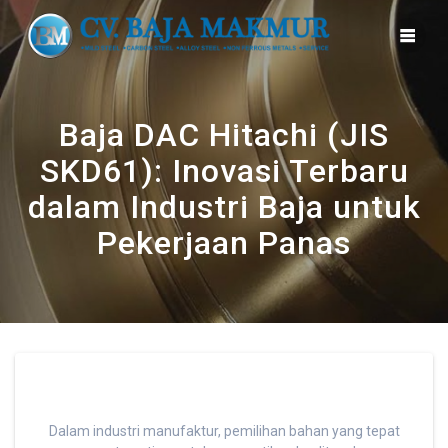
Skip
to
content
Baja DAC Hitachi (JIS
SKD61): Inovasi Terbaru
dalam Industri Baja untuk
Pekerjaan Panas
Dalam industri manufaktur, pemilihan bahan yang tepat