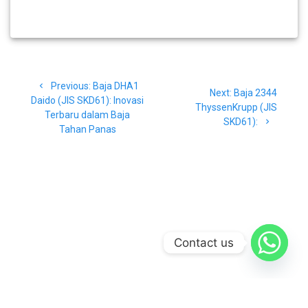
Navigasi
Previous
Previous:
Baja DHA1
pos
Next
Next:
Baja 2344
post:
Daido (JIS SKD61): Inovasi
post:
ThyssenKrupp (JIS
Terbaru dalam Baja
SKD61):
Tahan Panas
Contact us