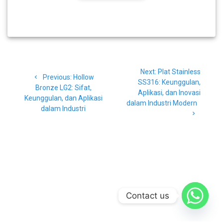
Navigasi
Next
Next:
Plat Stainless
pos
Previous
Previous:
Hollow
post:
SS316: Keunggulan,
post:
Bronze LG2: Sifat,
Aplikasi, dan Inovasi
Keunggulan, dan Aplikasi
dalam Industri Modern
dalam Industri
Contact us