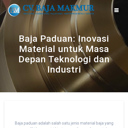
Skip
to
content
Baja Paduan: Inovasi
Material untuk Masa
Depan Teknologi dan
Industri
Baja paduan adalah salah satu jenis material baja yang