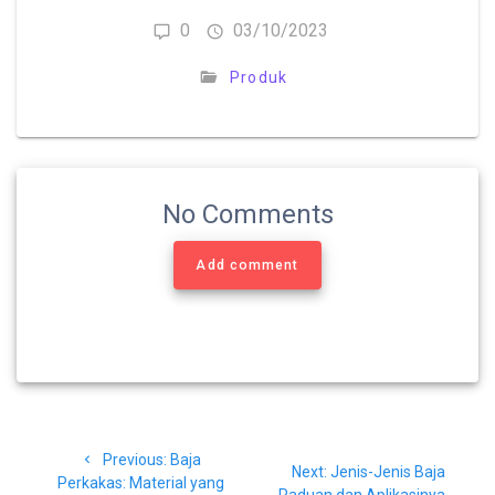
0
03/10/2023
Produk
No Comments
Add comment
Navigasi
Previous
Previous:
Baja
pos
Next
Next:
Jenis-Jenis Baja
post:
Perkakas: Material yang
post:
Paduan dan Aplikasinya