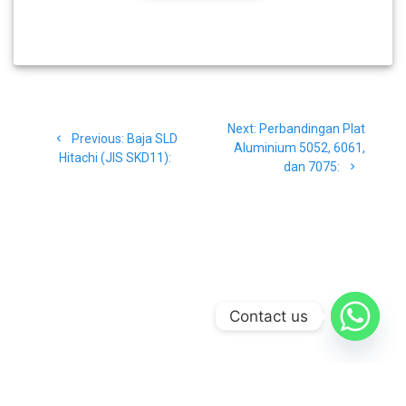
Navigasi
Next
Next:
Perbandingan Plat
pos
Previous
Previous:
Baja SLD
post:
Aluminium 5052, 6061,
post:
Hitachi (JIS SKD11):
dan 7075:
Contact us