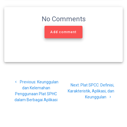
No Comments
Add comment
Navigasi
Previous
Previous:
Keunggulan
pos
Next
Next:
Plat SPCC: Definisi,
post:
dan Kelemahan
post:
Karakteristik, Aplikasi, dan
Penggunaan Plat SPHC
Keunggulan
dalam Berbagai Aplikasi