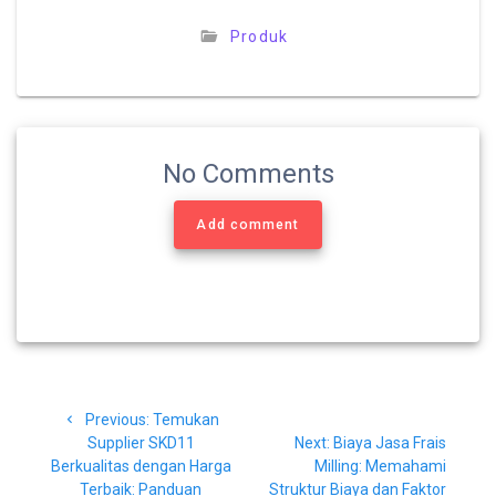
Produk
No Comments
Add comment
Navigasi
Previous
Previous:
Temukan
pos
post:
Next
Supplier SKD11
Next:
Biaya Jasa Frais
post:
Berkualitas dengan Harga
Milling: Memahami
Terbaik: Panduan
Struktur Biaya dan Faktor