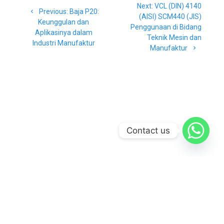
Next
Next:
VCL (DIN) 4140
pos
Previous
Previous:
Baja P20:
post:
(AISI) SCM440 (JIS)
post:
Keunggulan dan
Penggunaan di Bidang
Aplikasinya dalam
Teknik Mesin dan
Industri Manufaktur
Manufaktur
Contact us
© 2026 CV Baja Makmur. Built using WordPress and the
Materialis
Theme