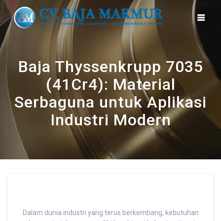
Skip
to
content
Baja Thyssenkrupp 7035
(41Cr4): Material
Serbaguna untuk Aplikasi
Industri Modern
Dalam dunia industri yang terus berkembang, kebutuhan