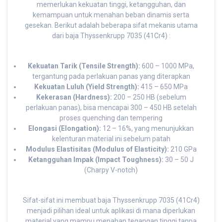
memerlukan kekuatan tinggi, ketangguhan, dan
kemampuan untuk menahan beban dinamis serta
gesekan. Berikut adalah beberapa sifat mekanis utama
dari baja Thyssenkrupp 7035 (41Cr4) :
Kekuatan Tarik (Tensile Strength):
600 – 1000 MPa,
tergantung pada perlakuan panas yang diterapkan
Kekuatan Luluh (Yield Strength):
415 – 650 MPa
Kekerasan (Hardness):
200 – 250 HB (sebelum
perlakuan panas), bisa mencapai 300 – 450 HB setelah
proses quenching dan tempering
Elongasi (Elongation):
12 – 16%, yang menunjukkan
kelenturan material ini sebelum patah
Modulus Elastisitas (Modulus of Elasticity):
210 GPa
Ketangguhan Impak (Impact Toughness):
30 – 50 J
(Charpy V-notch)
Sifat-sifat ini membuat baja Thyssenkrupp 7035 (41Cr4)
menjadi pilihan ideal untuk aplikasi di mana diperlukan
material yang mampu menahan tegangan tinggi tanpa