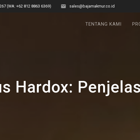
267 (WA: +62 812 8863 6369)
sales@bajamakmur.co.id
TENTANG KAMI
PR
us Hardox: Penjel