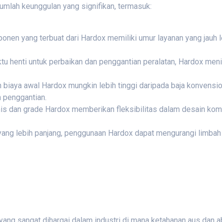
mlah keunggulan yang signifikan, termasuk:
nen yang terbuat dari Hardox memiliki umur layanan yang jauh l
u henti untuk perbaikan dan penggantian peralatan, Hardox meni
 biaya awal Hardox mungkin lebih tinggi daripada baja konvension
 penggantian.
enis dan grade Hardox memberikan fleksibilitas dalam desain
 yang lebih panjang, penggunaan Hardox dapat mengurangi limba
ang sangat dihargai dalam industri di mana ketahanan aus dan 