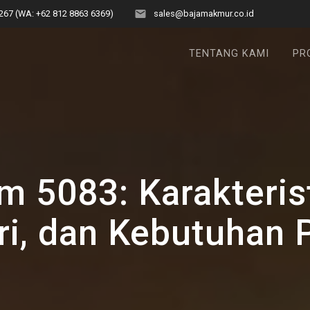
267 (WA: +62 812 8863 6369)
sales@bajamakmur.co.id
TENTANG KAMI
PR
m 5083: Karakterist
tri, dan Kebutuhan 