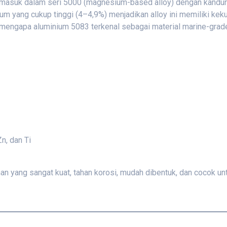
ermasuk dalam seri 5000 (magnesium-based alloy) dengan kand
 yang cukup tinggi (4–4,9%) menjadikan alloy ini memiliki keku
ya mengapa aluminium 5083 terkenal sebagai material marine-grad
Zn, dan Ti
 yang sangat kuat, tahan korosi, mudah dibentuk, dan cocok un