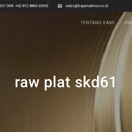
267 (WA: +62 812 8863 6369)
sales@bajamakmur.co.id
TENTANG KAMI
PR
raw plat skd61