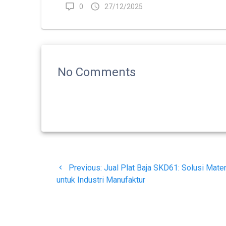
0
27/12/2025
No Comments
Navigasi
Previous
Previous:
Jual Plat Baja SKD61: Solusi Mater
pos
post:
untuk Industri Manufaktur